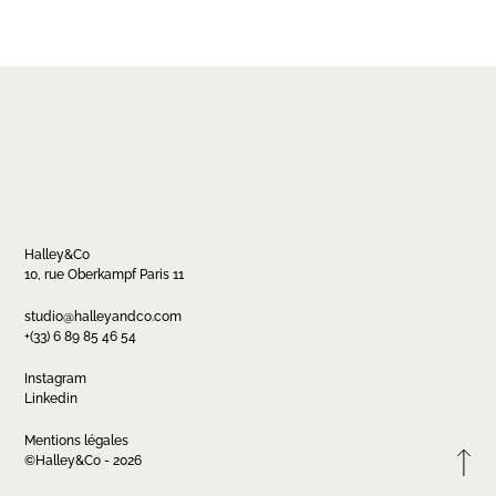
Halley&Co
10, rue Oberkampf Paris 11
Contact
studio@halleyandco.com
+(33) 6 89 85 46 54
studio@halleyandco.com
+(33) 6 89 85 46 54
Instagram
Linkedin
Mentions légales
FR
EN
Instagram
Linkedin
©Halley&Co - 2026