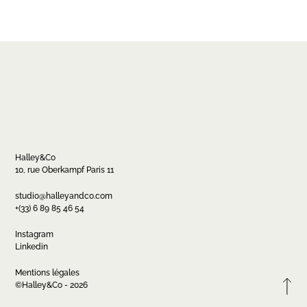
Halley&Co
10, rue Oberkampf Paris 11
Contact
studio@halleyandco.com
+(33) 6 89 85 46 54
studio@halleyandco.com
+(33) 6 89 85 46 54
Instagram
Linkedin
Mentions légales
FR
EN
Instagram
Linkedin
©Halley&Co - 2026