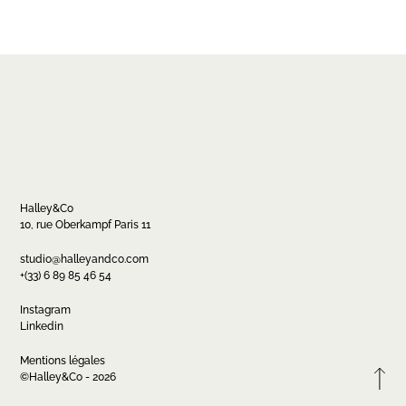
Halley&Co
10, rue Oberkampf Paris 11
Contact
studio@halleyandco.com
+(33) 6 89 85 46 54
studio@halleyandco.com
+(33) 6 89 85 46 54
Instagram
Linkedin
Mentions légales
FR
EN
Instagram
Linkedin
©Halley&Co - 2026