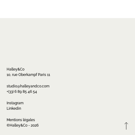
Halley&Co
10, rue Oberkampf Paris 11
Contact
studio@halleyandco.com
+(33) 6 89 85 46 54
studio@halleyandco.com
+(33) 6 89 85 46 54
Instagram
Linkedin
Mentions légales
FR
EN
Instagram
Linkedin
©Halley&Co - 2026